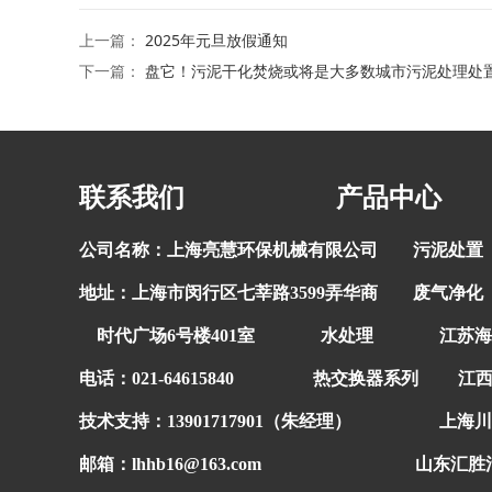
上一篇：
2025年元旦放假通知
下一篇：
盘它！污泥干化焚烧或将是大多数城市污泥处理处
联系我们 产品中心 
公司名称：上海亮慧环保机械有限公司
污泥处置
地址：上海市闵行区七莘路3599弄华商
废气净化
时代广场6号楼401室
水处理
江苏海
电话：021-64615840
热交换器系列
江
技术支持：
13901717901（朱经理）
上海川
邮箱：lhhb16@163.com
山东汇胜